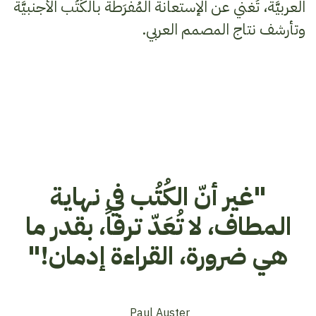
العربيَّة، تُغني عن الإستعانة المُفرَطة بالكُتُب الأجنبيَّة
وتأرشف نتاج المصمم العربي.
"غير أنّ الكُتُب في نهاية
المطاف، لا تُعَدّ ترفاً، بقدر ما
هي ضرورة، القراءة إدمان!"
Paul Auster