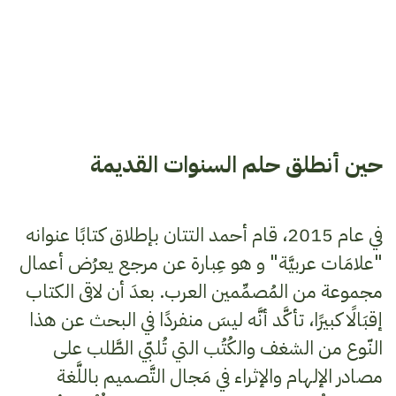
حين أنطلق حلم السنوات القديمة
في عام 2015، قام أحمد التتان بإطلاق كتابًا عنوانه
"علامَات عربيَّة" و هو عِبارة عن مرجع يعرُض أعمال
مجموعة من المُصمِّمين العرب. بعدَ أن لاقى الكتاب
إقبَالًا كبيرًا، تأكَّد أنَّه ليسَ منفردًا في البحث عن هذا
النّوع من الشغف والكُتُب التي تُلبّي الطَّلب على
مصادر الإلهام والإثراء في مَجال التَّصميم باللَّغة