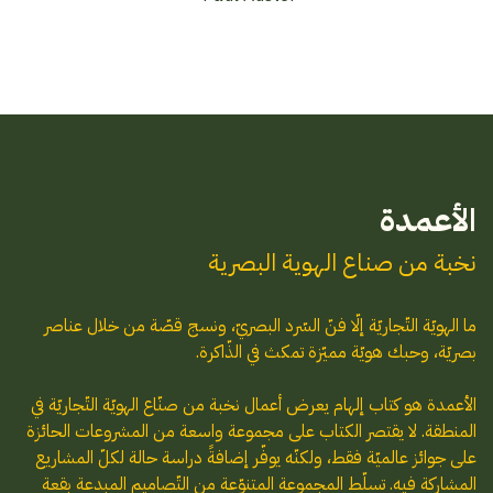
الأعمدة
نخبة من صناع الهوية البصرية
ما الهويّة التّجاريّة إلّا فنّ السّرد البصريّ، ونسج قصّة من خلال عناصر
بصريّة، وحبك هويّة مميّزة تمكث في الذّاكرة.
الأعمدة هو كتاب إلهام يعرض أعمال نخبة من صنّاع الهويّة التّجاريّة في
المنطقة. لا يقتصر الكتاب على مجموعة واسعة من المشروعات الحائزة
على جوائز عالميّة فقط، ولكنّه يوفّر إضافةً دراسة حالة لكلّ المشاريع
المشاركة فيه. تسلّط المجموعة المتنوّعة من التّصاميم المبدعة بقعة