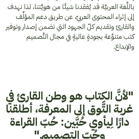
باللَّغة العربيَّة قد يُفقدنا شيئًا من هويَّتنا، لذا نهدف
إلى إثراء المحتوى العربيّ، عن طريق دعم المؤلِّف
والقارئ وتقديم كلّ الجهود التي تضمن إصدار وتوفير
كتب متنوِّعة بجودةٍ عاليةٍ في مجال التَّصميم
والإبداع.
"لأنَّ الكِتاب هو وطن القارئ في
غربة التَّوق إلى المعرفة، أطلقنا
دارًا لِيأوي حُبَّين: حُبّ القراءة
وحُبّ التصميم."