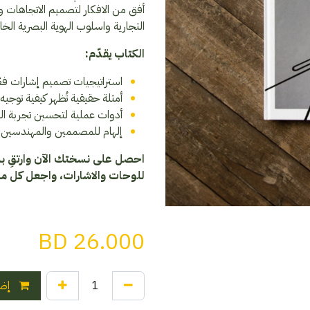
أفق من الافكار لتصميم الاتجاهات وا
التجارية واسلوب الهوية البصرية الخا
الكتاب يقدّم:
استراتيجيات تصميم إشارات فعّ
أمثلة حقيقية تُظهر كيفية توجيه ا
أدوات عملية لتحسين تجربة الم
إلهام للمصممين والمهندسين ل
احصل على نسختك الآن وارتقِ ب
للوحات والاشارات، واجعل كل 
BD
26.000
إضا