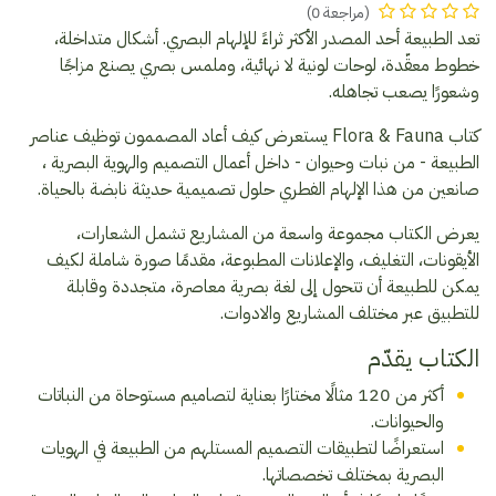
(مراجعة 0)
تعد الطبيعة أحد المصدر الأكثر ثراءً للإلهام البصري. أشكال متداخلة،
خطوط معقّدة، لوحات لونية لا نهائية، وملمس بصري يصنع مزاجًا
وشعورًا يصعب تجاهله.
كتاب Flora & Fauna يستعرض كيف أعاد المصممون توظيف عناصر
الطبيعة - من نبات وحيوان - داخل أعمال التصميم والهوية البصرية ،
صانعين من هذا الإلهام الفطري حلول تصميمية حديثة نابضة بالحياة.
يعرض الكتاب مجموعة واسعة من المشاريع تشمل الشعارات،
الأيقونات، التغليف، والإعلانات المطبوعة، مقدمًا صورة شاملة لكيف
يمكن للطبيعة أن تتحول إلى لغة بصرية معاصرة، متجددة وقابلة
للتطبيق عبر مختلف المشاريع والادوات.
الكتاب يقدّم
أكثر من 120 مثالًا مختارًا بعناية لتصاميم مستوحاة من النباتات
والحيوانات.
استعراضًا لتطبيقات التصميم المستلهم من الطبيعة في الهويات
البصرية بمختلف تخصصاتها.