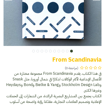
From Scandinavia
(مراجعة 0)
في هذا الكتاب، يقدم From Scandinavia مجموعة مختارة من
الأعمال الإبداعية لأكثر الوكالات ابتكارًا في شمال أوروبا، مثل Snask
وStockholm Design Lab وBielke & Yang وBond وHeydays
وغيرها الكثير.
الكتاب يجمع بين المشاريع البصرية الرائدة، من الشعارات إلى الحملات
الإعلانية وتصميم العلامات التجارية، مقدّمًا رؤية واضحة عن أسلوب