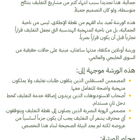
جمالية. هذا تحديدا سبب انتهاء كثير من مشاريع التغليف بنتائج
متوسطة، ولو كان التصميم جميلاً.
هذه الورشة تُعيد بناء الفهم من نقطة الإنطلاق، ليس من ناحية
الجمالية، بل من ناحية المنهجية الهندسية التي تجعل التغليف قراراً
تجارياً قبل أن يكون قراراً بصرياً.
ورشة أونلاين مكثفة، مدتها ساعتان، مبنية على حالات حقيقية من
السوق الخليجي والعالمي.
هذه الورشة موجهة إلى:
المصممين المستقلين الذين يتلقون طلبات تغليف ولا يملكون
منهجية واضحة للتعامل معها.
أصحاب الاستوديوهات الذين يريدون إضافة خدمة التغليف كخط
دخل ثانٍ مستدام.
مصممي الهوية البصرية الذين يصلون إلى نقطة التغليف ويتوقفون.
أي محترف يشعر أن التغليف يجب أن يكون جزءاً أساسياً من
عروضه لكنه لم يجد البيئة الصحيحة لبناء هذا التخصص.
محاور الورشة: