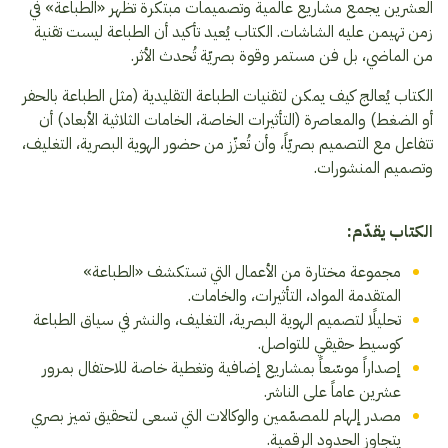
العشرين يجمع مشاريع عالمية وتصميمات مبتكرة تظهر «الطباعة» في
زمن تهيمن عليه الشاشات. الكتاب يُعيد تأكيد أن الطباعة ليست تقنية
من الماضي، بل فن مستمر وقوة بصريّة تُحدث الأثر.
الكتاب يُعالج كيف يمكن لتقنيات الطباعة التقليدية (مثل الطباعة بالحفر
أو الضغط) والمعاصرة (التأثيرات الخاصة، الخامات الثلاثية الأبعاد) أن
تتفاعل مع التصميم بصريّاً، وأن تُعزّز من حضور الهوية البصرية، التغليف،
وتصميم المنشورات.
الكتاب يقدّم:
مجموعة مختارة من الأعمال التي تستكشف «الطباعة»
المتقدمة المواد، التأثيرات، والخامات.
تحليلًا لتصميم الهوية البصرية، التغليف، والنشر في سياق الطباعة
كوسيط حقيقي للتواصل.
إصداراً موسّعاً بمشاريع إضافية وتغطية خاصة للاحتفال بمرور
عشرين عاماً على الناشر.
مصدر إلهام للمصمّمين والوكالات التي تسعى لتحقيق تميز بصري
يتجاوز الحدود الرقمية.